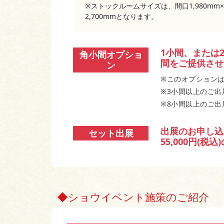
※ストックルームサイズは、間口1,980mm×奥
2,700mmとなります。
1小間、または
角小間オプショ
間をご提供させ
ン
※このオプション
※3小間以上のご
※8小間以上のご出
出展のお申し込
セット出展
55,000円(
◆ショウイベント施策のご紹介