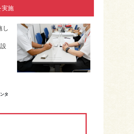
を実施
施し
特設
センタ