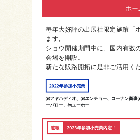
ホー
毎年大好評の出展社限定施策「
ます。
ショウ開催期間中に、国内有数の
会場を開設。
新たな販路開拓に是非ご活用く
2022年参加小売業
㈱アヤハディオ、㈱エンチョー、コーナン商事㈱
ーバロー、㈱ユーホー
速報
2023年参加小売業内定！